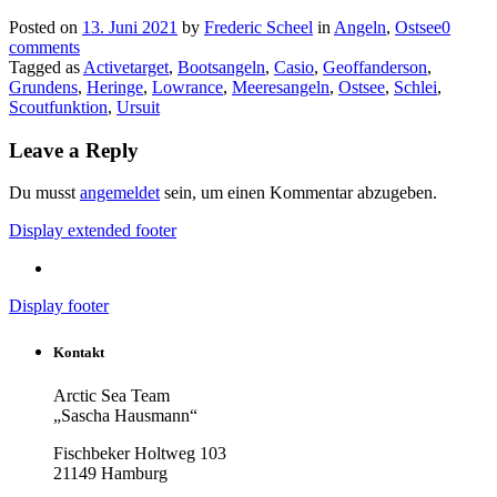
Posted on
13. Juni 2021
by
Frederic Scheel
in
Angeln
,
Ostsee
0
comments
Tagged as
Activetarget
,
Bootsangeln
,
Casio
,
Geoffanderson
,
Grundens
,
Heringe
,
Lowrance
,
Meeresangeln
,
Ostsee
,
Schlei
,
Scoutfunktion
,
Ursuit
Leave a Reply
Du musst
angemeldet
sein, um einen Kommentar abzugeben.
Display extended footer
Display footer
Kontakt
Arctic Sea Team
„Sascha Hausmann“
Fischbeker Holtweg 103
21149 Hamburg