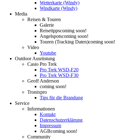
Wetterkarte (Windy)
Windkarte (Windy)
Media
Reisen & Touren
Galerie
Reisetipps
coming soon!
Angelspots
coming soon!
Touren (Tracking Daten)
coming soon!
Video
Youtube
Outdoor Ausrüstung
Casio Pro Trek
Pro Trek WSD-F20
Pro Trek WSD-F30
Geoff Anderson
coming soon!
Tronixpro
Tips für die Brandung
Service
Informationen
Kontakt
Datenschutzerklärung
Impressum
AGB
coming soon!
Community