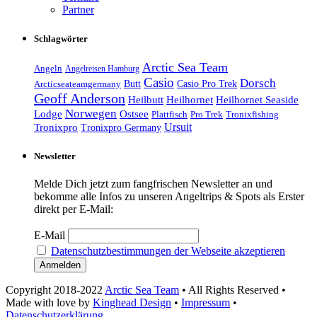
Partner
Schlagwörter
Arctic Sea Team
Angeln
Angelreisen Hamburg
Casio
Dorsch
Casio Pro Trek
Arcticseateamgermany
Butt
Geoff Anderson
Heilhornet Seaside
Heilbutt
Heilhornet
Norwegen
Lodge
Ostsee
Tronixfishing
Plattfisch
Pro Trek
Ursuit
Tronixpro
Tronixpro Germany
Newsletter
Melde Dich jetzt zum fangfrischen Newsletter an und
bekomme alle Infos zu unseren Angeltrips & Spots als Erster
direkt per E-Mail:
E-Mail
Datenschutzbestimmungen der Webseite akzeptieren
Copyright 2018-2022
Arctic Sea Team
• All Rights Reserved •
Made with love by
Kinghead Design
•
Impressum
•
Datenschutzerklärung