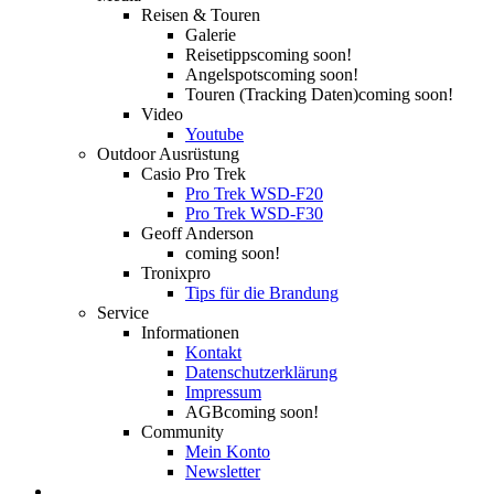
Reisen & Touren
Galerie
Reisetipps
coming soon!
Angelspots
coming soon!
Touren (Tracking Daten)
coming soon!
Video
Youtube
Outdoor Ausrüstung
Casio Pro Trek
Pro Trek WSD-F20
Pro Trek WSD-F30
Geoff Anderson
coming soon!
Tronixpro
Tips für die Brandung
Service
Informationen
Kontakt
Datenschutzerklärung
Impressum
AGB
coming soon!
Community
Mein Konto
Newsletter