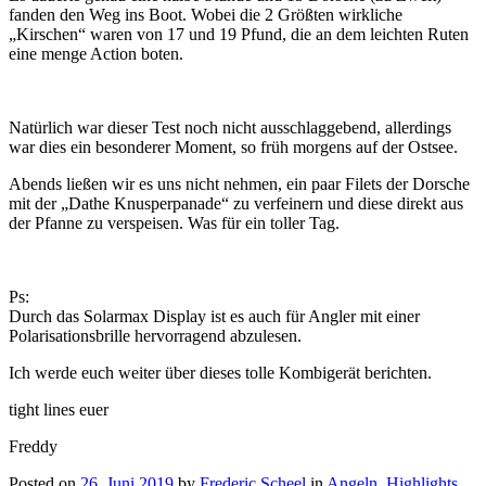
fanden den Weg ins Boot. Wobei die 2 Größten wirkliche
„Kirschen“ waren von 17 und 19 Pfund, die an dem leichten Ruten
eine menge Action boten.
Natürlich war dieser Test noch nicht ausschlaggebend, allerdings
war dies ein besonderer Moment, so früh morgens auf der Ostsee.
Abends ließen wir es uns nicht nehmen, ein paar Filets der Dorsche
mit der „Dathe Knusperpanade“ zu verfeinern und diese direkt aus
der Pfanne zu verspeisen. Was für ein toller Tag.
Ps:
Durch das Solarmax Display ist es auch für Angler mit einer
Polarisationsbrille hervorragend abzulesen.
Ich werde euch weiter über dieses tolle Kombigerät berichten.
tight lines euer
Freddy
Posted on
26. Juni 2019
by
Frederic Scheel
in
Angeln
,
Highlights
,