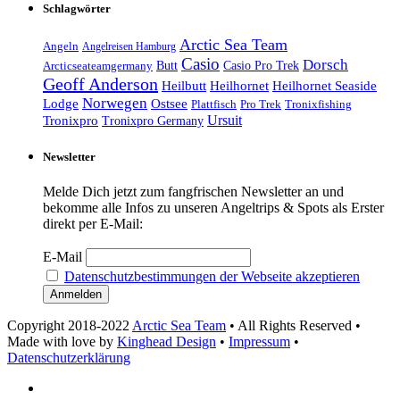
Schlagwörter
Arctic Sea Team
Angeln
Angelreisen Hamburg
Casio
Dorsch
Casio Pro Trek
Arcticseateamgermany
Butt
Geoff Anderson
Heilhornet Seaside
Heilbutt
Heilhornet
Norwegen
Lodge
Ostsee
Tronixfishing
Plattfisch
Pro Trek
Ursuit
Tronixpro
Tronixpro Germany
Newsletter
Melde Dich jetzt zum fangfrischen Newsletter an und
bekomme alle Infos zu unseren Angeltrips & Spots als Erster
direkt per E-Mail:
E-Mail
Datenschutzbestimmungen der Webseite akzeptieren
Copyright 2018-2022
Arctic Sea Team
• All Rights Reserved •
Made with love by
Kinghead Design
•
Impressum
•
Datenschutzerklärung