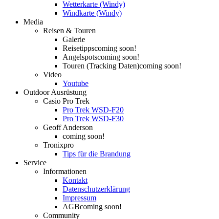
Wetterkarte (Windy)
Windkarte (Windy)
Media
Reisen & Touren
Galerie
Reisetipps
coming soon!
Angelspots
coming soon!
Touren (Tracking Daten)
coming soon!
Video
Youtube
Outdoor Ausrüstung
Casio Pro Trek
Pro Trek WSD-F20
Pro Trek WSD-F30
Geoff Anderson
coming soon!
Tronixpro
Tips für die Brandung
Service
Informationen
Kontakt
Datenschutzerklärung
Impressum
AGB
coming soon!
Community