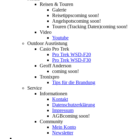
Reisen & Touren
Galerie
Reisetipps
coming soon!
Angelspots
coming soon!
Touren (Tracking Daten)
coming soon!
Video
Youtube
Outdoor Ausrüstung
Casio Pro Trek
Pro Trek WSD-F20
Pro Trek WSD-F30
Geoff Anderson
coming soon!
Tronixpro
Tips für die Brandung
Service
Informationen
Kontakt
Datenschutzerklärung
Impressum
AGB
coming soon!
Community
Mein Konto
Newsletter