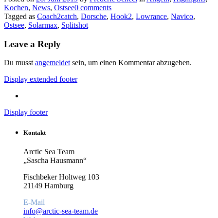
Kochen
,
News
,
Ostsee
0 comments
Tagged as
Coach2catch
,
Dorsche
,
Hook2
,
Lowrance
,
Navico
,
Ostsee
,
Solarmax
,
Splitshot
Leave a Reply
Du musst
angemeldet
sein, um einen Kommentar abzugeben.
Display extended footer
Display footer
Kontakt
Arctic Sea Team
„Sascha Hausmann“
Fischbeker Holtweg 103
21149 Hamburg
E-Mail
info@arctic-sea-team.de