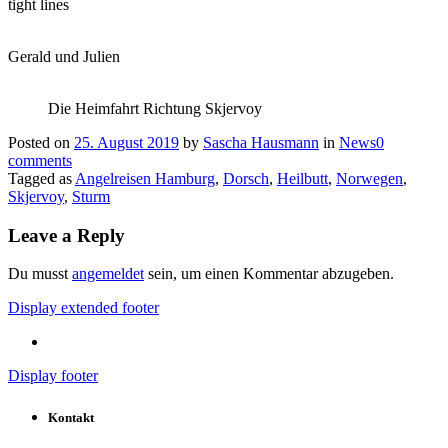
tight lines
Gerald und Julien
Die Heimfahrt Richtung Skjervoy
Posted on
25. August 2019
by
Sascha Hausmann
in
News
0
comments
Tagged as
Angelreisen Hamburg
,
Dorsch
,
Heilbutt
,
Norwegen
,
Skjervoy
,
Sturm
Leave a Reply
Du musst
angemeldet
sein, um einen Kommentar abzugeben.
Display extended footer
Display footer
Kontakt