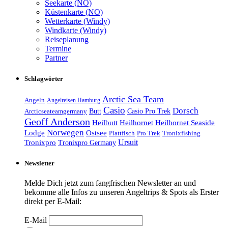
Seekarte (NO)
Küstenkarte (NO)
Wetterkarte (Windy)
Windkarte (Windy)
Reiseplanung
Termine
Partner
Schlagwörter
Arctic Sea Team
Angeln
Angelreisen Hamburg
Casio
Dorsch
Casio Pro Trek
Arcticseateamgermany
Butt
Geoff Anderson
Heilhornet Seaside
Heilbutt
Heilhornet
Norwegen
Lodge
Ostsee
Tronixfishing
Plattfisch
Pro Trek
Ursuit
Tronixpro
Tronixpro Germany
Newsletter
Melde Dich jetzt zum fangfrischen Newsletter an und
bekomme alle Infos zu unseren Angeltrips & Spots als Erster
direkt per E-Mail:
E-Mail