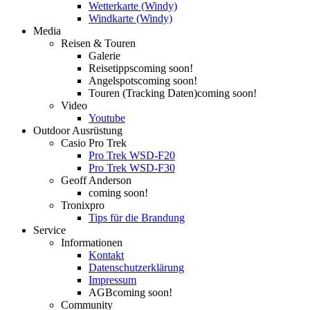
Wetterkarte (Windy)
Windkarte (Windy)
Media
Reisen & Touren
Galerie
Reisetipps
coming soon!
Angelspots
coming soon!
Touren (Tracking Daten)
coming soon!
Video
Youtube
Outdoor Ausrüstung
Casio Pro Trek
Pro Trek WSD-F20
Pro Trek WSD-F30
Geoff Anderson
coming soon!
Tronixpro
Tips für die Brandung
Service
Informationen
Kontakt
Datenschutzerklärung
Impressum
AGB
coming soon!
Community