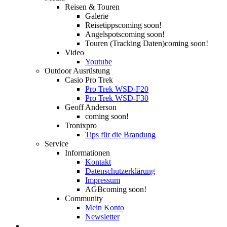
Reisen & Touren
Galerie
Reisetipps
coming soon!
Angelspots
coming soon!
Touren (Tracking Daten)
coming soon!
Video
Youtube
Outdoor Ausrüstung
Casio Pro Trek
Pro Trek WSD-F20
Pro Trek WSD-F30
Geoff Anderson
coming soon!
Tronixpro
Tips für die Brandung
Service
Informationen
Kontakt
Datenschutzerklärung
Impressum
AGB
coming soon!
Community
Mein Konto
Newsletter