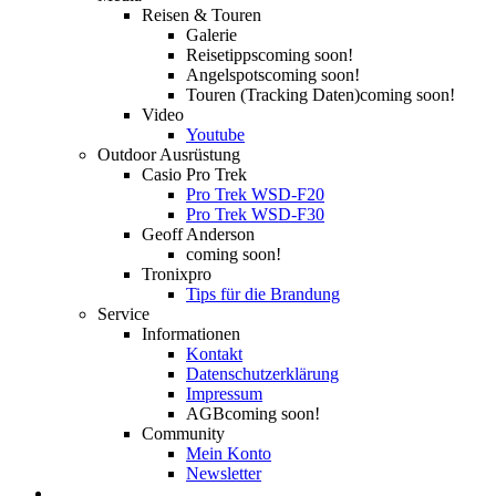
Reisen & Touren
Galerie
Reisetipps
coming soon!
Angelspots
coming soon!
Touren (Tracking Daten)
coming soon!
Video
Youtube
Outdoor Ausrüstung
Casio Pro Trek
Pro Trek WSD-F20
Pro Trek WSD-F30
Geoff Anderson
coming soon!
Tronixpro
Tips für die Brandung
Service
Informationen
Kontakt
Datenschutzerklärung
Impressum
AGB
coming soon!
Community
Mein Konto
Newsletter