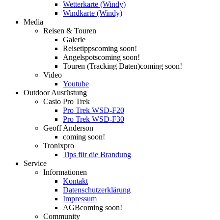
Wetterkarte (Windy)
Windkarte (Windy)
Media
Reisen & Touren
Galerie
Reisetipps
coming soon!
Angelspots
coming soon!
Touren (Tracking Daten)
coming soon!
Video
Youtube
Outdoor Ausrüstung
Casio Pro Trek
Pro Trek WSD-F20
Pro Trek WSD-F30
Geoff Anderson
coming soon!
Tronixpro
Tips für die Brandung
Service
Informationen
Kontakt
Datenschutzerklärung
Impressum
AGB
coming soon!
Community