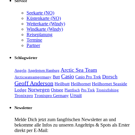
Service
Seekarte (NO)
Küstenkarte (NO)
Wetterkarte (Windy)
Windkarte (Windy)
Reiseplanung
Termine
Partner
Schlagwörter
Arctic Sea Team
Angeln
Angelreisen Hamburg
Casio
Dorsch
Casio Pro Trek
Arcticseateamgermany
Butt
Geoff Anderson
Heilhornet Seaside
Heilbutt
Heilhornet
Norwegen
Lodge
Ostsee
Tronixfishing
Plattfisch
Pro Trek
Ursuit
Tronixpro
Tronixpro Germany
Newsletter
Melde Dich jetzt zum fangfrischen Newsletter an und
bekomme alle Infos zu unseren Angeltrips & Spots als Erster
direkt per E-Mail: