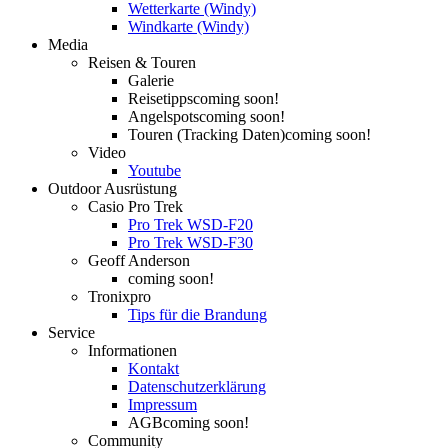
Wetterkarte (Windy)
Windkarte (Windy)
Media
Reisen & Touren
Galerie
Reisetipps
coming soon!
Angelspots
coming soon!
Touren (Tracking Daten)
coming soon!
Video
Youtube
Outdoor Ausrüstung
Casio Pro Trek
Pro Trek WSD-F20
Pro Trek WSD-F30
Geoff Anderson
coming soon!
Tronixpro
Tips für die Brandung
Service
Informationen
Kontakt
Datenschutzerklärung
Impressum
AGB
coming soon!
Community