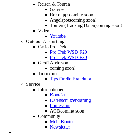
Reisen & Touren
Galerie
Reisetipps
coming soon!
Angelspots
coming soon!
Touren (Tracking Daten)
coming soon!
Video
Youtube
Outdoor Ausrüstung
Casio Pro Trek
Pro Trek WSD-F20
Pro Trek WSD-F30
Geoff Anderson
coming soon!
Tronixpro
Tips für die Brandung
Service
Informationen
Kontakt
Datenschutzerklärung
Impressum
AGB
coming soon!
Community
Mein Konto
Newsletter