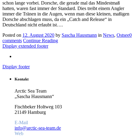
schon lange vorbei. Dorsche, die gerade mal das Mindestmaß
hatten, waren fast immer der Standard. Dies treibt einem Angler
immer die Tränen in die Augen, wenn man diese kleinen, maßigen
Dorsche abschlagen muss, da ein „Catch and Release“ in
Deutschland nicht erlaubt ist….
Posted on
12. August 2020
by
Sascha Hausmann
in
News
,
Ostsee
0
comments
Continue Reading
Display extended footer
Display footer
Kontakt
Arctic Sea Team
„Sascha Hausmann“
Fischbeker Holtweg 103
21149 Hamburg
E-Mail
info@arctic-sea-team.de
Web