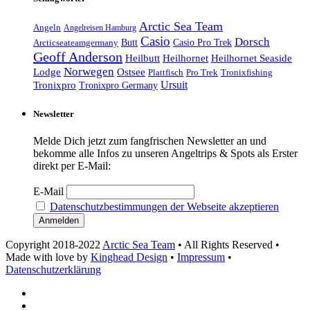
Arctic Sea Team
Angeln
Angelreisen Hamburg
Casio
Dorsch
Casio Pro Trek
Arcticseateamgermany
Butt
Geoff Anderson
Heilhornet Seaside
Heilbutt
Heilhornet
Norwegen
Lodge
Ostsee
Tronixfishing
Plattfisch
Pro Trek
Ursuit
Tronixpro
Tronixpro Germany
Newsletter
Melde Dich jetzt zum fangfrischen Newsletter an und
bekomme alle Infos zu unseren Angeltrips & Spots als Erster
direkt per E-Mail:
E-Mail
Datenschutzbestimmungen der Webseite akzeptieren
Copyright 2018-2022
Arctic Sea Team
• All Rights Reserved •
Made with love by
Kinghead Design
•
Impressum
•
Datenschutzerklärung