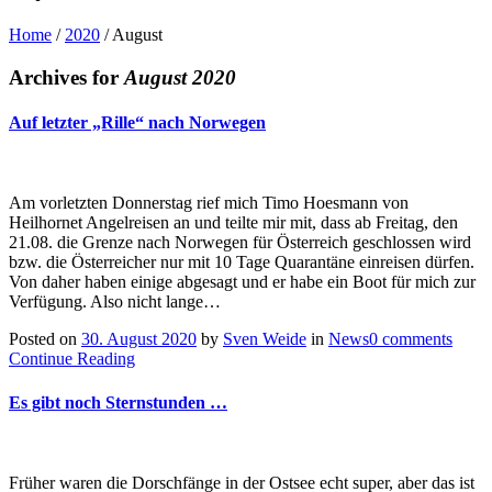
Home
/
2020
/
August
Archives for
August 2020
Auf letzter „Rille“ nach Norwegen
Am vorletzten Donnerstag rief mich Timo Hoesmann von
Heilhornet Angelreisen an und teilte mir mit, dass ab Freitag, den
21.08. die Grenze nach Norwegen für Österreich geschlossen wird
bzw. die Österreicher nur mit 10 Tage Quarantäne einreisen dürfen.
Von daher haben einige abgesagt und er habe ein Boot für mich zur
Verfügung. Also nicht lange…
Posted on
30. August 2020
by
Sven Weide
in
News
0 comments
Continue Reading
Es gibt noch Sternstunden …
Früher waren die Dorschfänge in der Ostsee echt super, aber das ist