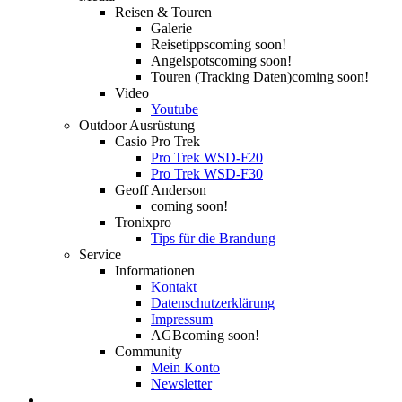
Reisen & Touren
Galerie
Reisetipps
coming soon!
Angelspots
coming soon!
Touren (Tracking Daten)
coming soon!
Video
Youtube
Outdoor Ausrüstung
Casio Pro Trek
Pro Trek WSD-F20
Pro Trek WSD-F30
Geoff Anderson
coming soon!
Tronixpro
Tips für die Brandung
Service
Informationen
Kontakt
Datenschutzerklärung
Impressum
AGB
coming soon!
Community
Mein Konto
Newsletter