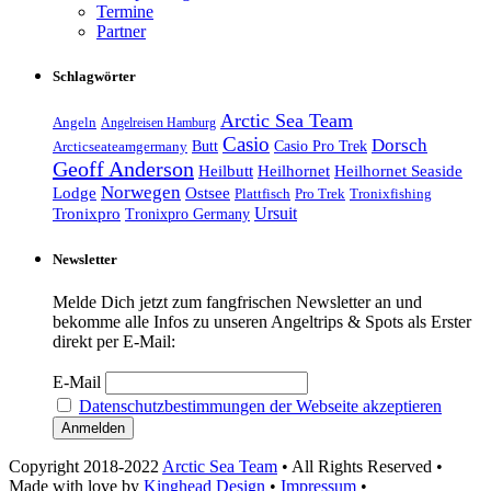
Termine
Partner
Schlagwörter
Arctic Sea Team
Angeln
Angelreisen Hamburg
Casio
Dorsch
Casio Pro Trek
Arcticseateamgermany
Butt
Geoff Anderson
Heilhornet Seaside
Heilbutt
Heilhornet
Norwegen
Lodge
Ostsee
Tronixfishing
Plattfisch
Pro Trek
Ursuit
Tronixpro
Tronixpro Germany
Newsletter
Melde Dich jetzt zum fangfrischen Newsletter an und
bekomme alle Infos zu unseren Angeltrips & Spots als Erster
direkt per E-Mail:
E-Mail
Datenschutzbestimmungen der Webseite akzeptieren
Copyright 2018-2022
Arctic Sea Team
• All Rights Reserved •
Made with love by
Kinghead Design
•
Impressum
•