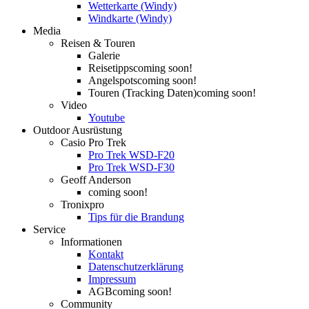
Wetterkarte (Windy)
Windkarte (Windy)
Media
Reisen & Touren
Galerie
Reisetipps
coming soon!
Angelspots
coming soon!
Touren (Tracking Daten)
coming soon!
Video
Youtube
Outdoor Ausrüstung
Casio Pro Trek
Pro Trek WSD-F20
Pro Trek WSD-F30
Geoff Anderson
coming soon!
Tronixpro
Tips für die Brandung
Service
Informationen
Kontakt
Datenschutzerklärung
Impressum
AGB
coming soon!
Community