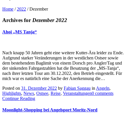
Home
/
2022
/
Dezember
Archives for
Dezember 2022
Ahoi „MS Tanja“
Nach knapp 50 Jahren geht eine weitere Kutter-Ära leider zu Ende.
Aufgrund starker Veränderungen in der westlichen Ostsee sowie
dem bestehendem Baglimit von einem Dorsch pro Angler/Tag und
der sinkenden Fahrgastzahlen hat die Besatzung der „MS-Tanja“,
nach ihrer letzten Tour am 30.12.2022, den Betrieb eingestellt. Für
mich war es natürlich eine Sache der Anerkennung die…
Posted on
31. Dezember 2022
by
Fabian Saggau
in
Angeln
,
Highlights
,
News
,
Ostsee
,
Reise
,
Veranstaltungen
0 comments
Continue Reading
Moonlight-Shopping bei Angelsport Moritz-Nord