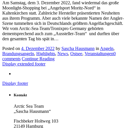
Am Samstag, dem 3. Dezember 2022, fand wiedermal das große
Moonlight-Shopping bei „Angelsport Moritz-Nord“ in
Kaltenkirchen statt. Zahlreiche Hersteller präsentierten Neuheiten
aus ihrem Programm. Aber auch viele bekannte Namen der Angler-
Szene tummelten sich in Deutschlands größtem Angelfachgeschäft.
Wir vom Arctic-Sea-Team/Tronixpro Germany gehörten
dementsprechend auch zum „Aussteller-Team“ und durften über
den gesamten Tag bis spät in…
Posted on
4. Dezember 2022
by
Sascha Hausmann
in
Angeln
,
Brandungsangeln
,
Highlights
,
News
,
Ostsee
,
Veranstaltungen
0
comments
Continue Reading
Display extended footer
Display footer
Kontakt
Arctic Sea Team
„Sascha Hausmann“
Fischbeker Holtweg 103
21149 Hamburg