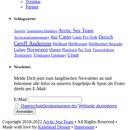
Termine
Partner
Schlagwörter
Arctic Sea Team
Angeln
Angelreisen Hamburg
Casio
Dorsch
Casio Pro Trek
Arcticseateamgermany
Butt
Geoff Anderson
Heilhornet Seaside
Heilbutt
Heilhornet
Norwegen
Lodge
Ostsee
Tronixfishing
Plattfisch
Pro Trek
Ursuit
Tronixpro
Tronixpro Germany
Newsletter
Melde Dich jetzt zum fangfrischen Newsletter an und
bekomme alle Infos zu unseren Angeltrips & Spots als Erster
direkt per E-Mail:
E-Mail
Datenschutzbestimmungen der Webseite akzeptieren
Copyright 2018-2022
Arctic Sea Team
• All Rights Reserved •
Made with love by
Kinghead Design
•
Impressum
•