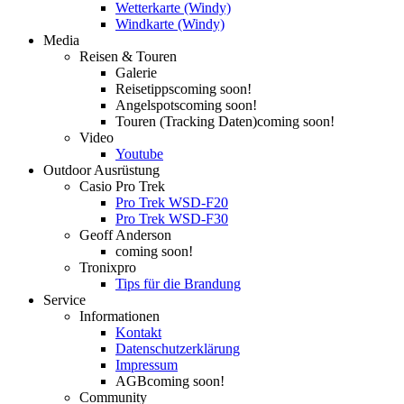
Wetterkarte (Windy)
Windkarte (Windy)
Media
Reisen & Touren
Galerie
Reisetipps
coming soon!
Angelspots
coming soon!
Touren (Tracking Daten)
coming soon!
Video
Youtube
Outdoor Ausrüstung
Casio Pro Trek
Pro Trek WSD-F20
Pro Trek WSD-F30
Geoff Anderson
coming soon!
Tronixpro
Tips für die Brandung
Service
Informationen
Kontakt
Datenschutzerklärung
Impressum
AGB
coming soon!
Community