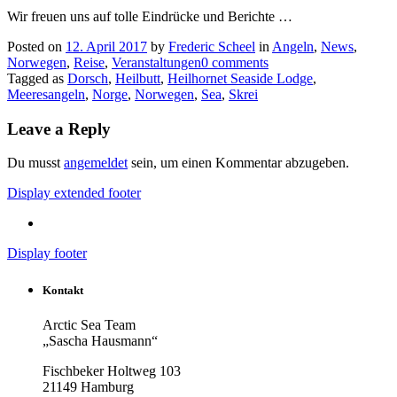
Wir freuen uns auf tolle Eindrücke und Berichte …
Posted on
12. April 2017
by
Frederic Scheel
in
Angeln
,
News
,
Norwegen
,
Reise
,
Veranstaltungen
0 comments
Tagged as
Dorsch
,
Heilbutt
,
Heilhornet Seaside Lodge
,
Meeresangeln
,
Norge
,
Norwegen
,
Sea
,
Skrei
Leave a Reply
Du musst
angemeldet
sein, um einen Kommentar abzugeben.
Display extended footer
Display footer
Kontakt
Arctic Sea Team
„Sascha Hausmann“
Fischbeker Holtweg 103
21149 Hamburg