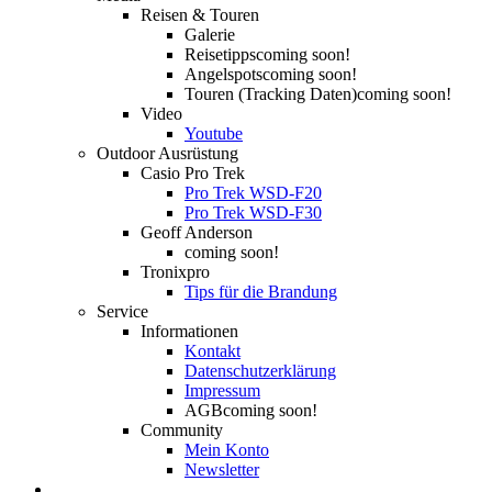
Reisen & Touren
Galerie
Reisetipps
coming soon!
Angelspots
coming soon!
Touren (Tracking Daten)
coming soon!
Video
Youtube
Outdoor Ausrüstung
Casio Pro Trek
Pro Trek WSD-F20
Pro Trek WSD-F30
Geoff Anderson
coming soon!
Tronixpro
Tips für die Brandung
Service
Informationen
Kontakt
Datenschutzerklärung
Impressum
AGB
coming soon!
Community
Mein Konto
Newsletter