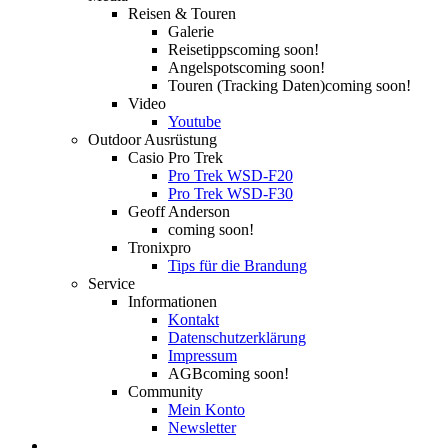
Reisen & Touren
Galerie
Reisetipps
coming soon!
Angelspots
coming soon!
Touren (Tracking Daten)
coming soon!
Video
Youtube
Outdoor Ausrüstung
Casio Pro Trek
Pro Trek WSD-F20
Pro Trek WSD-F30
Geoff Anderson
coming soon!
Tronixpro
Tips für die Brandung
Service
Informationen
Kontakt
Datenschutzerklärung
Impressum
AGB
coming soon!
Community
Mein Konto
Newsletter