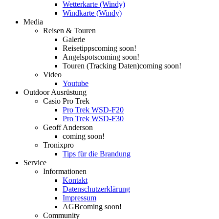
Wetterkarte (Windy)
Windkarte (Windy)
Media
Reisen & Touren
Galerie
Reisetipps
coming soon!
Angelspots
coming soon!
Touren (Tracking Daten)
coming soon!
Video
Youtube
Outdoor Ausrüstung
Casio Pro Trek
Pro Trek WSD-F20
Pro Trek WSD-F30
Geoff Anderson
coming soon!
Tronixpro
Tips für die Brandung
Service
Informationen
Kontakt
Datenschutzerklärung
Impressum
AGB
coming soon!
Community