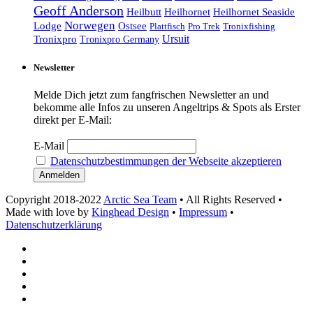
Geoff Anderson
Heilhornet Seaside
Heilbutt
Heilhornet
Norwegen
Lodge
Ostsee
Tronixfishing
Plattfisch
Pro Trek
Ursuit
Tronixpro
Tronixpro Germany
Newsletter
Melde Dich jetzt zum fangfrischen Newsletter an und
bekomme alle Infos zu unseren Angeltrips & Spots als Erster
direkt per E-Mail:
E-Mail
Datenschutzbestimmungen der Webseite akzeptieren
Copyright 2018-2022
Arctic Sea Team
• All Rights Reserved •
Made with love by
Kinghead Design
•
Impressum
•
Datenschutzerklärung