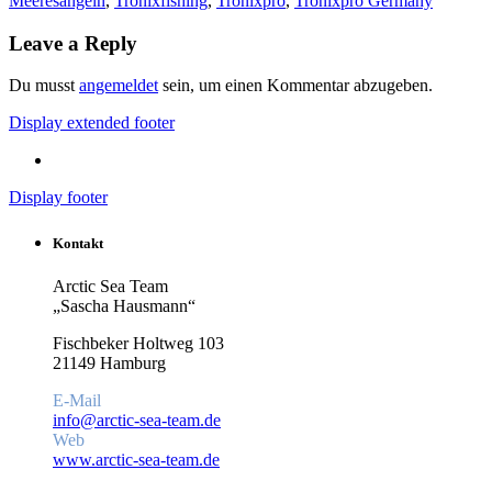
Meeresangeln
,
Tronixfishing
,
Tronixpro
,
Tronixpro Germany
Leave a Reply
Du musst
angemeldet
sein, um einen Kommentar abzugeben.
Display extended footer
Display footer
Kontakt
Arctic Sea Team
„Sascha Hausmann“
Fischbeker Holtweg 103
21149 Hamburg
E-Mail
info@arctic-sea-team.de
Web
www.arctic-sea-team.de