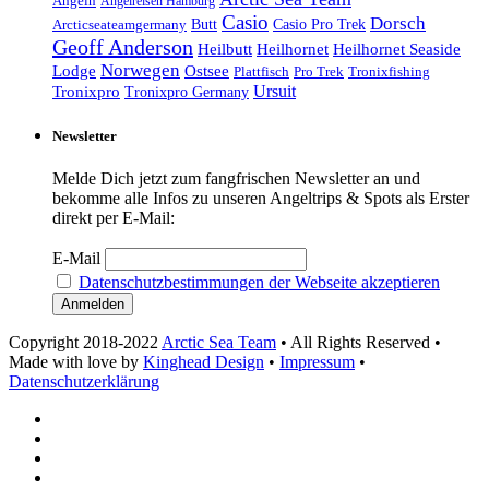
Angeln
Angelreisen Hamburg
Casio
Dorsch
Casio Pro Trek
Arcticseateamgermany
Butt
Geoff Anderson
Heilhornet Seaside
Heilbutt
Heilhornet
Norwegen
Lodge
Ostsee
Tronixfishing
Plattfisch
Pro Trek
Ursuit
Tronixpro
Tronixpro Germany
Newsletter
Melde Dich jetzt zum fangfrischen Newsletter an und
bekomme alle Infos zu unseren Angeltrips & Spots als Erster
direkt per E-Mail:
E-Mail
Datenschutzbestimmungen der Webseite akzeptieren
Copyright 2018-2022
Arctic Sea Team
• All Rights Reserved •
Made with love by
Kinghead Design
•
Impressum
•
Datenschutzerklärung