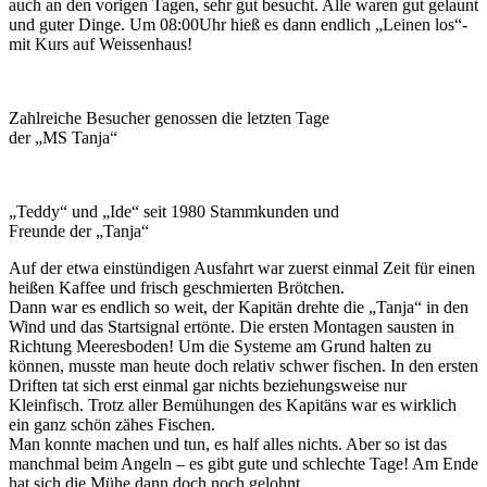
auch an den vorigen Tagen, sehr gut besucht. Alle waren gut gelaunt
und guter Dinge. Um 08:00Uhr hieß es dann endlich „Leinen los“-
mit Kurs auf Weissenhaus!
Zahlreiche Besucher genossen die letzten Tage
der „MS Tanja“
„Teddy“ und „Ide“ seit 1980 Stammkunden und
Freunde der „Tanja“
Auf der etwa einstündigen Ausfahrt war zuerst einmal Zeit für einen
heißen Kaffee und frisch geschmierten Brötchen.
Dann war es endlich so weit, der Kapitän drehte die „Tanja“ in den
Wind und das Startsignal ertönte. Die ersten Montagen sausten in
Richtung Meeresboden! Um die Systeme am Grund halten zu
können, musste man heute doch relativ schwer fischen. In den ersten
Driften tat sich erst einmal gar nichts beziehungsweise nur
Kleinfisch. Trotz aller Bemühungen des Kapitäns war es wirklich
ein ganz schön zähes Fischen.
Man konnte machen und tun, es half alles nichts. Aber so ist das
manchmal beim Angeln – es gibt gute und schlechte Tage! Am Ende
hat sich die Mühe dann doch noch gelohnt.