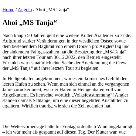
Home
/
Angeln
/
Ahoi „MS Tanja“
Ahoi „MS Tanja“
Nach knapp 50 Jahren geht eine weitere Kutter-Ära leider zu Ende.
Aufgrund starker Veränderungen in der westlichen Ostsee sowie
dem bestehendem Baglimit von einem Dorsch pro Angler/Tag und
der sinkenden Fahrgastzahlen hat die Besatzung der „MS-Tanja“,
nach ihrer letzten Tour am 30.12.2022, den Betrieb eingestellt.
Für mich war es natürlich eine Sache der Anerkennung die Crew
der „MS Tanja“ auf ihrer letzten Tour zu begleiten.
In Heiligenhafen angekommen, war es ein komisches Gefühl den
leeren Hafen zu sehen. Wenn man sich einmal an die vergangenen
Jahre zurückerinnert, war der Hafen in Heiligenhafen voll von
Angelkuttern. Es herrschte wörtlich „Volksfeststimmung“! Angler
standen damals Schlange, um eine dieser begehrten Ausfahrten zu
ergattern. Wirklich traurig, wie sich die Zeit geändert hat.
Die Wettervorhersage hatte für Freitag ordentlich Wind angekündigt
– ich war mehr als gespannt auf diesen Tag. Der Kutter war, wie