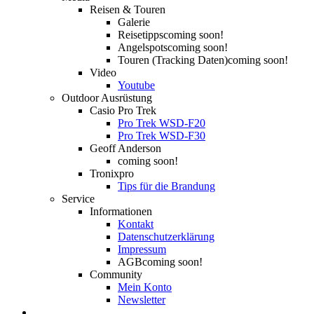
Reisen & Touren
Galerie
Reisetipps
coming soon!
Angelspots
coming soon!
Touren (Tracking Daten)
coming soon!
Video
Youtube
Outdoor Ausrüstung
Casio Pro Trek
Pro Trek WSD-F20
Pro Trek WSD-F30
Geoff Anderson
coming soon!
Tronixpro
Tips für die Brandung
Service
Informationen
Kontakt
Datenschutzerklärung
Impressum
AGB
coming soon!
Community
Mein Konto
Newsletter