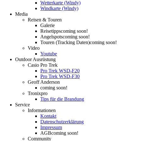
Wetterkarte (Windy)
Windkarte (Windy)
Media
Reisen & Touren
Galerie
Reisetipps
coming soon!
Angelspots
coming soon!
Touren (Tracking Daten)
coming soon!
Video
Youtube
Outdoor Ausrüstung
Casio Pro Trek
Pro Trek WSD-F20
Pro Trek WSD-F30
Geoff Anderson
coming soon!
Tronixpro
Tips für die Brandung
Service
Informationen
Kontakt
Datenschutzerklärung
Impressum
AGB
coming soon!
Community