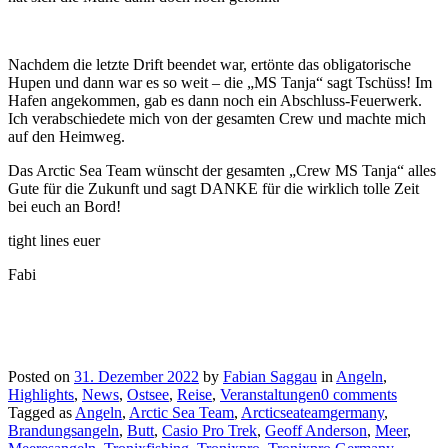
Nachdem die letzte Drift beendet war, ertönte das obligatorische
Hupen und dann war es so weit – die „MS Tanja“ sagt Tschüss! Im
Hafen angekommen, gab es dann noch ein Abschluss-Feuerwerk.
Ich verabschiedete mich von der gesamten Crew und machte mich
auf den Heimweg.
Das Arctic Sea Team wünscht der gesamten „Crew MS Tanja“ alles
Gute für die Zukunft und sagt DANKE für die wirklich tolle Zeit
bei euch an Bord!
tight lines euer
Fabi
Posted on
31. Dezember 2022
by
Fabian Saggau
in
Angeln
,
Highlights
,
News
,
Ostsee
,
Reise
,
Veranstaltungen
0 comments
Tagged as
Angeln
,
Arctic Sea Team
,
Arcticseateamgermany
,
Brandungsangeln
,
Butt
,
Casio Pro Trek
,
Geoff Anderson
,
Meer
,