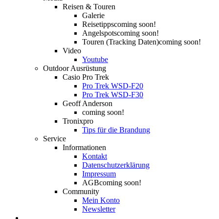
Reisen & Touren
Galerie
Reisetipps
coming soon!
Angelspots
coming soon!
Touren (Tracking Daten)
coming soon!
Video
Youtube
Outdoor Ausrüstung
Casio Pro Trek
Pro Trek WSD-F20
Pro Trek WSD-F30
Geoff Anderson
coming soon!
Tronixpro
Tips für die Brandung
Service
Informationen
Kontakt
Datenschutzerklärung
Impressum
AGB
coming soon!
Community
Mein Konto
Newsletter