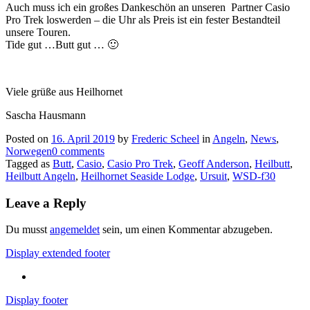
Auch muss ich ein großes Dankeschön an unseren Partner Casio
Pro Trek loswerden – die Uhr als Preis ist ein fester Bestandteil
unsere Touren.
Tide gut …Butt gut … 🙂
Viele grüße aus Heilhornet
Sascha Hausmann
Posted on
16. April 2019
by
Frederic Scheel
in
Angeln
,
News
,
Norwegen
0 comments
Tagged as
Butt
,
Casio
,
Casio Pro Trek
,
Geoff Anderson
,
Heilbutt
,
Heilbutt Angeln
,
Heilhornet Seaside Lodge
,
Ursuit
,
WSD-f30
Leave a Reply
Du musst
angemeldet
sein, um einen Kommentar abzugeben.
Display extended footer
Display footer