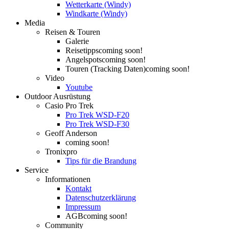
Wetterkarte (Windy)
Windkarte (Windy)
Media
Reisen & Touren
Galerie
Reisetipps
coming soon!
Angelspots
coming soon!
Touren (Tracking Daten)
coming soon!
Video
Youtube
Outdoor Ausrüstung
Casio Pro Trek
Pro Trek WSD-F20
Pro Trek WSD-F30
Geoff Anderson
coming soon!
Tronixpro
Tips für die Brandung
Service
Informationen
Kontakt
Datenschutzerklärung
Impressum
AGB
coming soon!
Community