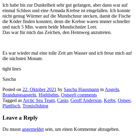
Ich habe bis zur Dunkelheit sehr gut gefangen, aber dann war auf
einmal Schluss und eine Armada Krebse ist eingefallen. Ich konnte
nicht genug Würmer auf die Mundschnur stecken, damit die Fische
die Köder finden konnten, denn die Krebse waren immer schneller
und nach 5 Min. waren beide Mundschnüre Leer.
Das war für mich das Zeichen, den Heimweg anzutreten.
Es war wieder mal eine tolle Zeit am Wasser und ich freue mich auf
die nächsten Monate.
tight lines
Sascha
Posted on
22. Oktober 2021
by
Sascha Hausmann
in
Angeln
,
Brandungsangeln
,
Highlights
,
Ostsee
0 comments
Tagged as
Arctic Sea Team
,
Casio
,
Geoff Anderson
,
Kerbs
,
Ostsee
,
Plattfisch
,
Tronixfishing
Leave a Reply
Du musst
angemeldet
sein, um einen Kommentar abzugeben.