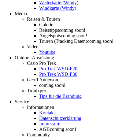
Wetterkarte (Windy)
Windkarte (Windy)
Media
Reisen & Touren
Galerie
Reisetipps
coming soon!
Angelspots
coming soon!
Touren (Tracking Daten)
coming soon!
Video
Youtube
Outdoor Ausrüstung
Casio Pro Trek
Pro Trek WSD-F20
Pro Trek WSD-F30
Geoff Anderson
coming soon!
Tronixpro
Tips für die Brandung
Service
Informationen
Kontakt
Datenschutzerklärung
Impressum
AGB
coming soon!
Community