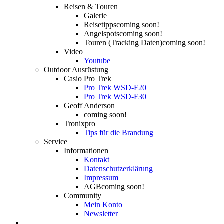
Reisen & Touren
Galerie
Reisetipps
coming soon!
Angelspots
coming soon!
Touren (Tracking Daten)
coming soon!
Video
Youtube
Outdoor Ausrüstung
Casio Pro Trek
Pro Trek WSD-F20
Pro Trek WSD-F30
Geoff Anderson
coming soon!
Tronixpro
Tips für die Brandung
Service
Informationen
Kontakt
Datenschutzerklärung
Impressum
AGB
coming soon!
Community
Mein Konto
Newsletter