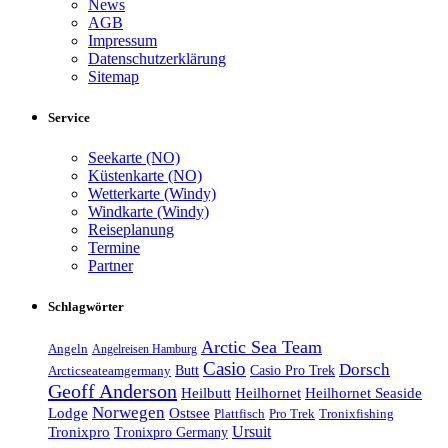
News
AGB
Impressum
Datenschutzerklärung
Sitemap
Service
Seekarte (NO)
Küstenkarte (NO)
Wetterkarte (Windy)
Windkarte (Windy)
Reiseplanung
Termine
Partner
Schlagwörter
Arctic Sea Team
Angeln
Angelreisen Hamburg
Casio
Dorsch
Casio Pro Trek
Arcticseateamgermany
Butt
Geoff Anderson
Heilhornet Seaside
Heilbutt
Heilhornet
Norwegen
Lodge
Ostsee
Tronixfishing
Plattfisch
Pro Trek
Ursuit
Tronixpro
Tronixpro Germany