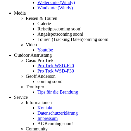
Wetterkarte (Windy)
Windkarte (Windy)
Media
Reisen & Touren
Galerie
Reisetipps
coming soon!
Angelspots
coming soon!
Touren (Tracking Daten)
coming soon!
Video
Youtube
Outdoor Ausrüstung
Casio Pro Trek
Pro Trek WSD-F20
Pro Trek WSD-F30
Geoff Anderson
coming soon!
Tronixpro
Tips für die Brandung
Service
Informationen
Kontakt
Datenschutzerklärung
Impressum
AGB
coming soon!
Community