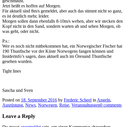
geschmaust.
Jetzt heißt es hoffen auf Morgen.
Für aktuell sind 8m/s gemeldet, aber auch das stimmt nicht so ganz,
es ist deutlich mehr, leider.
Morgen sollen dann ebenfalls 8-10m/s wehen, aber wir stecken den
Kopf nicht in den Sand, sondern warten ab und sehen Morgen, ob
was geht, oder nicht.
P.s.:
Wer es noch nicht mitbekommen hat, ein Norwegischer Fischer hat
190 Thunfische vor der Küste Norwegens fangen können und
Insiderinfo’s sagen, dass aktuell auch im Öresund Thunfische
gesehen wurden.
Tight lines
Sascha und Sven
Posted on
18. September 2016
by
Frederic Scheel
in
Angeln
,
Ausrüstung
,
News
,
Norwegen
,
Reise
,
Veranstaltungen
0 comments
Leave a Reply
Du musst
angemeldet
sein, um einen Kommentar abzugeben.