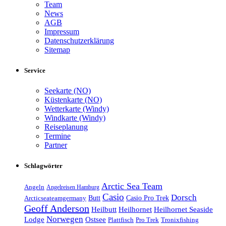
Team
News
AGB
Impressum
Datenschutzerklärung
Sitemap
Service
Seekarte (NO)
Küstenkarte (NO)
Wetterkarte (Windy)
Windkarte (Windy)
Reiseplanung
Termine
Partner
Schlagwörter
Arctic Sea Team
Angeln
Angelreisen Hamburg
Casio
Dorsch
Casio Pro Trek
Arcticseateamgermany
Butt
Geoff Anderson
Heilhornet Seaside
Heilbutt
Heilhornet
Norwegen
Lodge
Ostsee
Tronixfishing
Plattfisch
Pro Trek