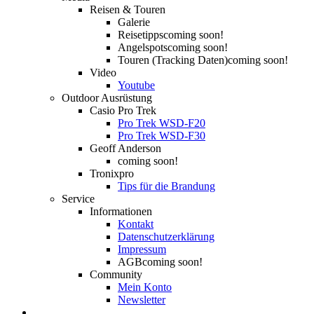
Reisen & Touren
Galerie
Reisetipps
coming soon!
Angelspots
coming soon!
Touren (Tracking Daten)
coming soon!
Video
Youtube
Outdoor Ausrüstung
Casio Pro Trek
Pro Trek WSD-F20
Pro Trek WSD-F30
Geoff Anderson
coming soon!
Tronixpro
Tips für die Brandung
Service
Informationen
Kontakt
Datenschutzerklärung
Impressum
AGB
coming soon!
Community
Mein Konto
Newsletter