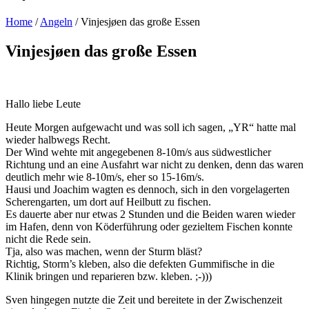
Home
/
Angeln
/
Vinjesjøen das große Essen
Vinjesjøen das große Essen
Hallo liebe Leute
Heute Morgen aufgewacht und was soll ich sagen, „YR“ hatte mal
wieder halbwegs Recht.
Der Wind wehte mit angegebenen 8-10m/s aus südwestlicher
Richtung und an eine Ausfahrt war nicht zu denken, denn das waren
deutlich mehr wie 8-10m/s, eher so 15-16m/s.
Hausi und Joachim wagten es dennoch, sich in den vorgelagerten
Scherengarten, um dort auf Heilbutt zu fischen.
Es dauerte aber nur etwas 2 Stunden und die Beiden waren wieder
im Hafen, denn von Köderführung oder gezieltem Fischen konnte
nicht die Rede sein.
Tja, also was machen, wenn der Sturm bläst?
Richtig, Storm’s kleben, also die defekten Gummifische in die
Klinik bringen und reparieren bzw. kleben. ;-)))
Sven hingegen nutzte die Zeit und bereitete in der Zwischenzeit