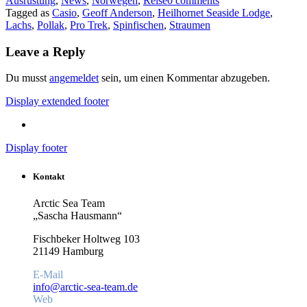
Ausrüstung
,
News
,
Norwegen
,
Reise
0 comments
Tagged as
Casio
,
Geoff Anderson
,
Heilhornet Seaside Lodge
,
Lachs
,
Pollak
,
Pro Trek
,
Spinfischen
,
Straumen
Leave a Reply
Du musst
angemeldet
sein, um einen Kommentar abzugeben.
Display extended footer
Display footer
Kontakt
Arctic Sea Team
„Sascha Hausmann“
Fischbeker Holtweg 103
21149 Hamburg
E-Mail
info@arctic-sea-team.de
Web