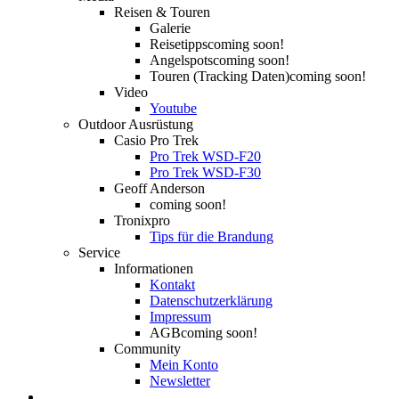
Reisen & Touren
Galerie
Reisetipps
coming soon!
Angelspots
coming soon!
Touren (Tracking Daten)
coming soon!
Video
Youtube
Outdoor Ausrüstung
Casio Pro Trek
Pro Trek WSD-F20
Pro Trek WSD-F30
Geoff Anderson
coming soon!
Tronixpro
Tips für die Brandung
Service
Informationen
Kontakt
Datenschutzerklärung
Impressum
AGB
coming soon!
Community
Mein Konto
Newsletter