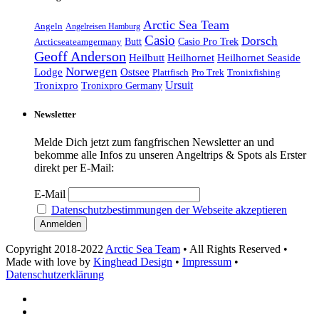
Arctic Sea Team
Angeln
Angelreisen Hamburg
Casio
Dorsch
Casio Pro Trek
Arcticseateamgermany
Butt
Geoff Anderson
Heilhornet Seaside
Heilbutt
Heilhornet
Norwegen
Lodge
Ostsee
Tronixfishing
Plattfisch
Pro Trek
Ursuit
Tronixpro
Tronixpro Germany
Newsletter
Melde Dich jetzt zum fangfrischen Newsletter an und
bekomme alle Infos zu unseren Angeltrips & Spots als Erster
direkt per E-Mail:
E-Mail
Datenschutzbestimmungen der Webseite akzeptieren
Copyright 2018-2022
Arctic Sea Team
• All Rights Reserved •
Made with love by
Kinghead Design
•
Impressum
•
Datenschutzerklärung