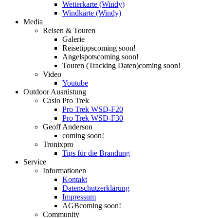
Wetterkarte (Windy)
Windkarte (Windy)
Media
Reisen & Touren
Galerie
Reisetipps
coming soon!
Angelspots
coming soon!
Touren (Tracking Daten)
coming soon!
Video
Youtube
Outdoor Ausrüstung
Casio Pro Trek
Pro Trek WSD-F20
Pro Trek WSD-F30
Geoff Anderson
coming soon!
Tronixpro
Tips für die Brandung
Service
Informationen
Kontakt
Datenschutzerklärung
Impressum
AGB
coming soon!
Community