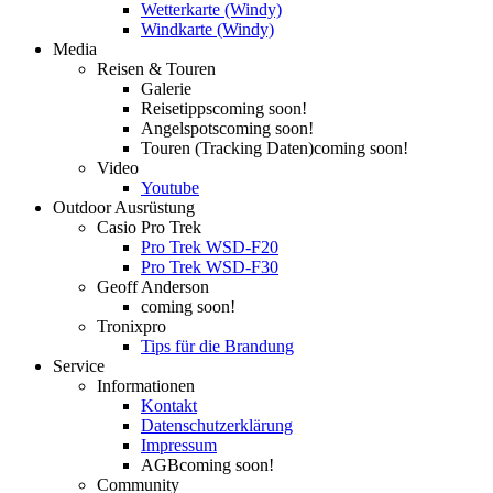
Wetterkarte (Windy)
Windkarte (Windy)
Media
Reisen & Touren
Galerie
Reisetipps
coming soon!
Angelspots
coming soon!
Touren (Tracking Daten)
coming soon!
Video
Youtube
Outdoor Ausrüstung
Casio Pro Trek
Pro Trek WSD-F20
Pro Trek WSD-F30
Geoff Anderson
coming soon!
Tronixpro
Tips für die Brandung
Service
Informationen
Kontakt
Datenschutzerklärung
Impressum
AGB
coming soon!
Community