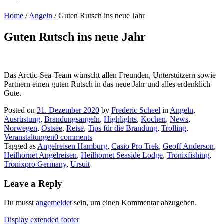
Home
/
Angeln
/
Guten Rutsch ins neue Jahr
Guten Rutsch ins neue Jahr
Das Arctic-Sea-Team wünscht allen Freunden, Unterstützern sowie
Partnern einen guten Rutsch in das neue Jahr und alles erdenklich
Gute.
Posted on
31. Dezember 2020
by
Frederic Scheel
in
Angeln
,
Ausrüstung
,
Brandungsangeln
,
Highlights
,
Kochen
,
News
,
Norwegen
,
Ostsee
,
Reise
,
Tips für die Brandung
,
Trolling
,
Veranstaltungen
0 comments
Tagged as
Angelreisen Hamburg
,
Casio Pro Trek
,
Geoff Anderson
,
Heilhornet Angelreisen
,
Heilhornet Seaside Lodge
,
Tronixfishing
,
Tronixpro Germany
,
Ursuit
Leave a Reply
Du musst
angemeldet
sein, um einen Kommentar abzugeben.
Display extended footer