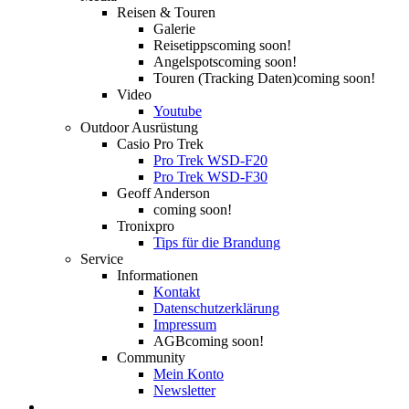
Reisen & Touren
Galerie
Reisetipps
coming soon!
Angelspots
coming soon!
Touren (Tracking Daten)
coming soon!
Video
Youtube
Outdoor Ausrüstung
Casio Pro Trek
Pro Trek WSD-F20
Pro Trek WSD-F30
Geoff Anderson
coming soon!
Tronixpro
Tips für die Brandung
Service
Informationen
Kontakt
Datenschutzerklärung
Impressum
AGB
coming soon!
Community
Mein Konto
Newsletter