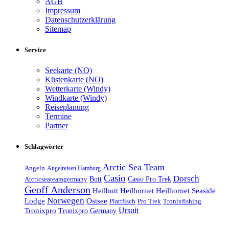
AGB
Impressum
Datenschutzerklärung
Sitemap
Service
Seekarte (NO)
Küstenkarte (NO)
Wetterkarte (Windy)
Windkarte (Windy)
Reiseplanung
Termine
Partner
Schlagwörter
Arctic Sea Team
Angeln
Angelreisen Hamburg
Casio
Dorsch
Casio Pro Trek
Arcticseateamgermany
Butt
Geoff Anderson
Heilhornet Seaside
Heilbutt
Heilhornet
Norwegen
Lodge
Ostsee
Tronixfishing
Plattfisch
Pro Trek
Ursuit
Tronixpro
Tronixpro Germany